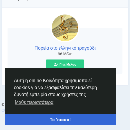
Πορεία στο ελληνικό τραγούδι
86 Μέλη
Γίνε Μέλος
Αυτή η online Κοινότητα χρησιμοποιεί
cookies για να εξασφαλίσει την καλύτερη
δυνατή εμπειρία στους χρήστες της
Μάθε περισσότερα
© 2026 GreekFace
Greek
GreekFace Radio
Live GreekFace
Επικοινώνησε μαζί μας
Κατάλογος
Το 'πιασα!