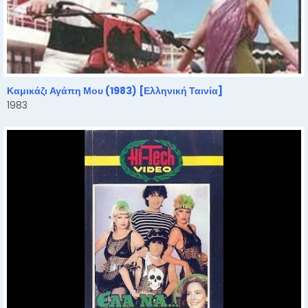
Καμικάζι Αγάπη Μου (1983) [Ελληνική Ταινία]
1983