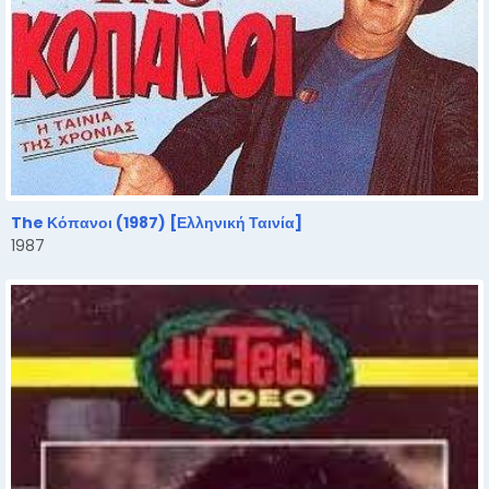
The Κόπανοι (1987) [Ελληνική Ταινία]
1987