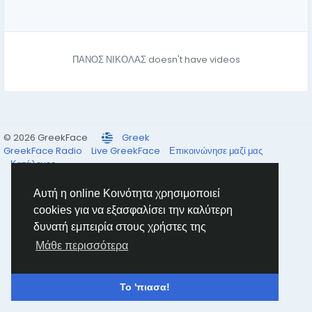
ΠΑΝΟΣ ΝΙΚΟΛΑΣ doesn't have videos
© 2026 GreekFace
Greek
GreekFace Radio
Live GreekFace
Επικοινώνησε μαζί μας
Κατάλογος
Αυτή η online Κοινότητα χρησιμοποιεί
cookies για να εξασφαλίσει την καλύτερη
δυνατή εμπειρία στους χρήστες της
Μάθε περισσότερα
Το 'πιασα!