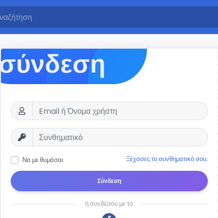
σύνδεση
Ξέχασες το συνθηματικό σου;
Να με θυμάσαι
Σύνδεση
ή συνδέσου με το