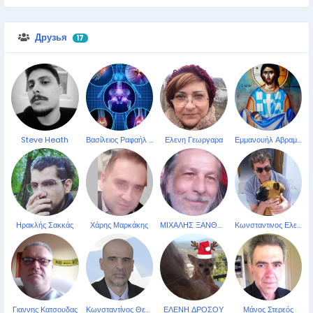
Друзья
17
Steve Heath
Βασίλειος Ραφαήλ Σαββίδης
Ελενη Γεωργαρα
Εμμανουήλ Αβραμίδης
Ηρακλής Σακκάς
Χάρης Μαρκάκης
ΜΙΧΑΛΗΣ ΞΑΝΘΟΥΔΑΚΗΣ
Κωνσταντινος Ελευθερακης
Γιαννης Κατσουδας
Κωνσταντίνος Θεοδώρου
ΕΛΕΝΗ ΔΡΟΣΟΥ
Μάνος Στερεός