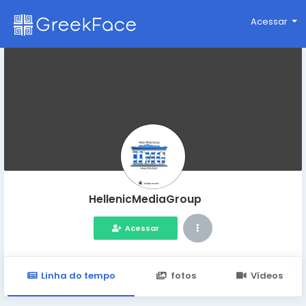
Acessar
HellenicMediaGroup
Acessar
Linha do tempo
fotos
Vídeos