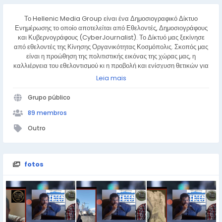
Το Hellenic Media Group είναι ένα Δημοσιογραφικό Δίκτυο
Ενημέρωσης το οποίο αποτελείται από Εθελοντές, Δημοσιογράφους
και Κυβερνογράφους (CyberJournalist). Το Δίκτυό μας ξεκίνησε
από εθελοντές της Κίνησης Οργανικότητας Κοσμόπολις. Σκοπός μας
είναι η προώθηση της πολιτιστικής εικόνας της χώρας μας, η
καλλιέργεια του εθελοντισμού κι η προβολή και ενίσχυση θετικών για
την κοινωνία και τον κόσμο δράσεων εθελοντών κάθε είδους,
Leia mais
ατομικά και συλλογικά.
Grupo público
89 membros
Outro
fotos