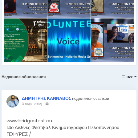
Недавние обновления
Все
ΔΗΜΗΤΡΗΣ ΚΑΝΝΑΒΟΣ
поделился ссылкой
3 года назад
-
www.bridgesfest.eu
14ο Διεθνές Φεστιβάλ Κινηματογράφου Πελοποννήσου
ΓΕΦΥΡΕΣ /