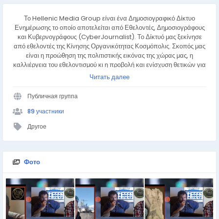
Το Hellenic Media Group είναι ένα Δημοσιογραφικό Δίκτυο
Ενημέρωσης το οποίο αποτελείται από Εθελοντές, Δημοσιογράφους
και Κυβερνογράφους (CyberJournalist). Το Δίκτυό μας ξεκίνησε
από εθελοντές της Κίνησης Οργανικότητας Κοσμόπολις. Σκοπός μας
είναι η προώθηση της πολιτιστικής εικόνας της χώρας μας, η
καλλιέργεια του εθελοντισμού κι η προβολή και ενίσχυση θετικών για
την κοινωνία και τον κόσμο δράσεων εθελοντών κάθε είδους,
Читать далее
ατομικά και συλλογικά.
Публичная группа
89 участники
Другое
Фото