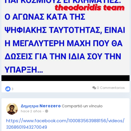
0 Commentarios
3
Δημητρα Nerozero
Compartió un vínculo
hace 2 años
-
https://www.facebook.com/100083563988156/videos/
3268601943270049