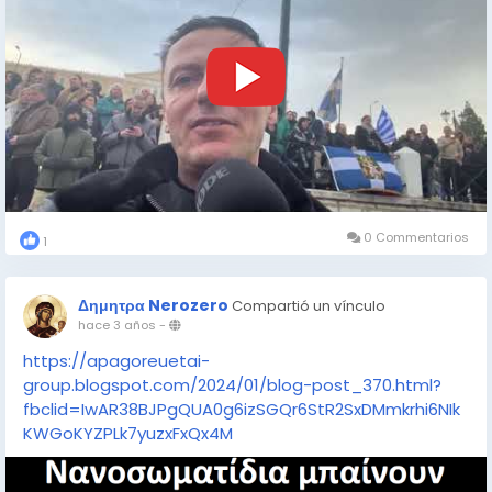
0 Commentarios
1
Δημητρα Nerozero
Compartió un vínculo
hace 3 años
-
https://apagoreuetai-
group.blogspot.com/2024/01/blog-post_370.html?
fbclid=IwAR38BJPgQUA0g6izSGQr6StR2SxDMmkrhi6NIk
KWGoKYZPLk7yuzxFxQx4M