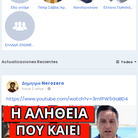
Εδώ γελάμε
Πατήρ Σάββας Αχιλλέως
Νανοτεχνολογια
Ελληνες Ορθοδοξοι Χριστιανοι Δημοσιογραφ&omicr
ΕΛΛΑΔΑ-ΕΝΩΜΕΝΗ-ΠΟΤΕ-ΝΙΚΗΜΕΝΗ-ΕΛΛΑΣ-ΕΛΛΑΣ
Actualizaciones Recientes
Todos
Δημητρα Nerozero
hace 2 años
-
https://www.youtube.com/watch?v=3mfPW5GaBD4