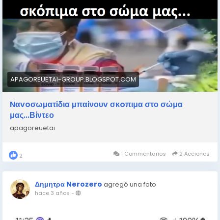
APAGOREUETAI-GROUP.BLOGSPOT.COM
Nαvoσωματiδια μπαiνουv σκoπιμα στο σώμα
μας...Βίντεο
apagoreuetai
1 Commentarios
2 Acciones
2
Δημητρα Nerozero
agregó una foto
hace 3 años
-