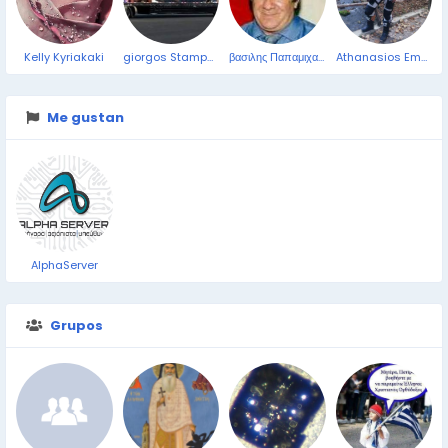
Kelly Kyriakaki
giorgos Stampoulis
βασιλης Παπαμιχαλοπουλος
Athanasios Emmanoyil
Me gustan
AlphaServer
Grupos