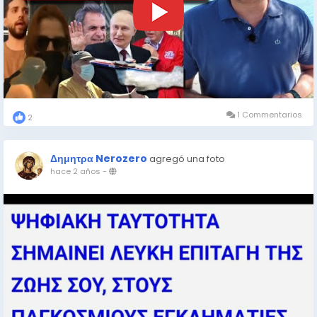
1 Commentarios
2
Δημητρα Nerozero
agregó una foto
hace 2 años
-