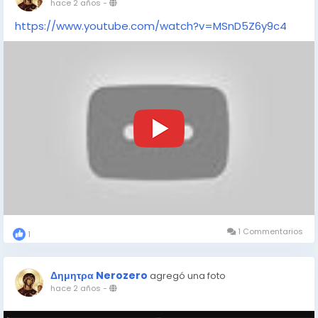
hace 2 años
-
https://www.youtube.com/watch?v=MSnD5Z6y9c4
1 Commentarios
1
Δημητρα Nerozero
agregó una foto
hace 2 años
-