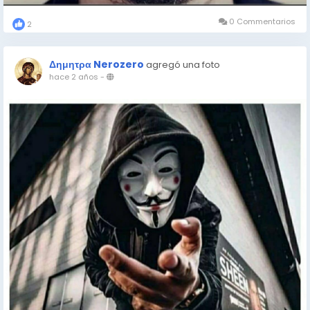
0 Commentarios
2
Δημητρα Nerozero
agregó una foto
hace 2 años
-