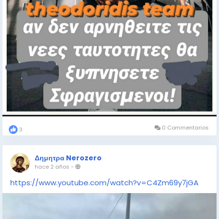
0 Commentarios
3
Δημητρα Nerozero
hace 2 años
-
https://www.youtube.com/watch?v=C4Zm69y7jGA