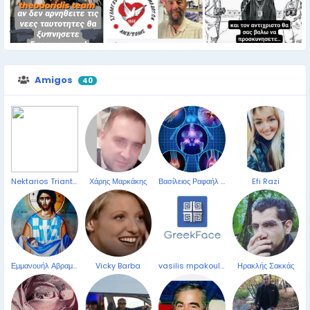
Amigos
40
Nektarios Triantafylopoulos
Χάρης Μαρκάκης
Βασίλειος Ραφαήλ Σαββίδης
Efi Razi
Εμμανουήλ Αβραμίδης
Vicky Barba
vasilis mpakoulis
Ηρακλής Σακκάς