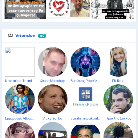
Vrienden
40
Nektarios Triantafylopoulos
Χάρης Μαρκάκης
Βασίλειος Ραφαήλ Σαββίδης
Efi Razi
Εμμανουήλ Αβραμίδης
Vicky Barba
vasilis mpakoulis
Ηρακλής Σακκάς