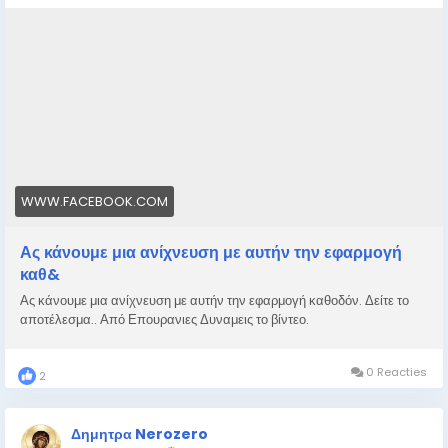
WWW.FACEBOOK.COM
Ας κάνουμε μια ανίχνευση με αυτήν την εφαρμογή
καθ&
Ας κάνουμε μια ανίχνευση με αυτήν την εφαρμογή καθοδόν. Δείτε το
αποτέλεσμα.. Από Επουρανιες Δυναμεις το βίντεο.
0 Reacties
2
Δημητρα Nerozero