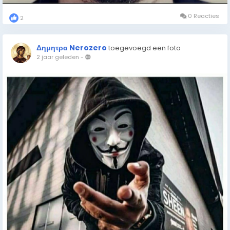
0 Reacties
2
Δημητρα Nerozero
toegevoegd een foto
2 jaar geleden
-