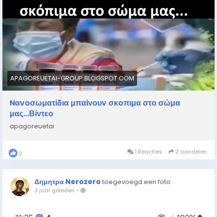
APAGOREUETAI-GROUP.BLOGSPOT.COM
Nαvoσωματiδια μπαiνουv σκoπιμα στο σώμα
μας...Βίντεο
apagoreuetai
1 Reacties
2 aandelen
2
Δημητρα Nerozero
toegevoegd een foto
3 jaar geleden
-