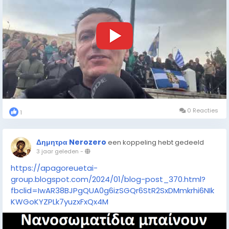
0 Reacties
1
Δημητρα Nerozero
een koppeling hebt gedeeld
3 jaar geleden
-
https://apagoreuetai-
group.blogspot.com/2024/01/blog-post_370.html?
fbclid=IwAR38BJPgQUA0g6izSGQr6StR2SxDMmkrhi6NIk
KWGoKYZPLk7yuzxFxQx4M