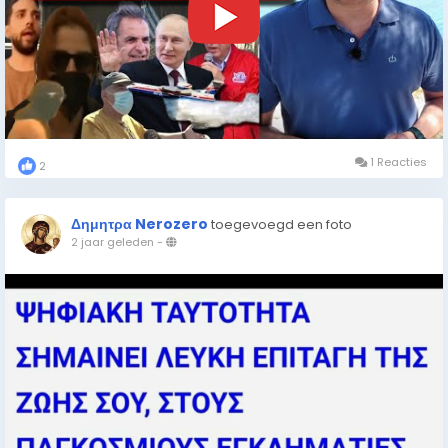
1 Reacties
2
Δημητρα Nerozero
toegevoegd een foto
2 jaar geleden
-