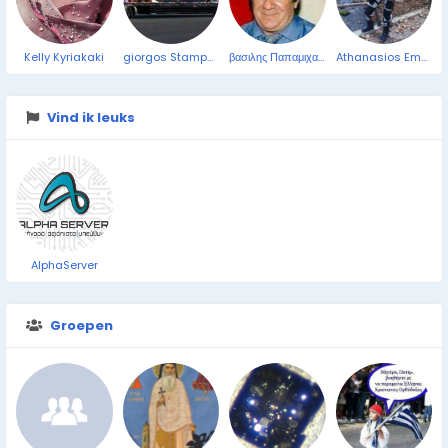
Kelly Kyriakaki
giorgos Stampoulis
βασιλης Παπαμιχαλοπουλος
Athanasios Emmanoyil
Vind ik leuks
AlphaServer
Groepen