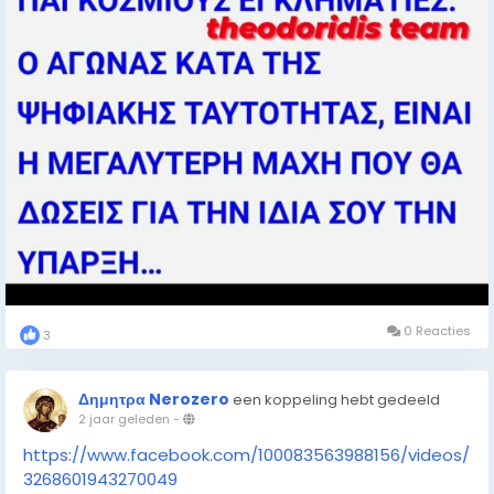
0 Reacties
3
Δημητρα Nerozero
een koppeling hebt gedeeld
2 jaar geleden
-
https://www.facebook.com/100083563988156/videos/
3268601943270049