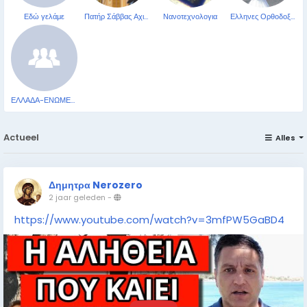
Εδώ γελάμε
Πατήρ Σάββας Αχιλλέως
Νανοτεχνολογια
Ελληνες Ορθοδοξοι Χριστιανοι Δημοσιογραφ&omicr
ΕΛΛΑΔΑ-ΕΝΩΜΕΝΗ-ΠΟΤΕ-ΝΙΚΗΜΕΝΗ-ΕΛΛΑΣ-ΕΛΛΑΣ
Actueel
Alles
Δημητρα Nerozero
2 jaar geleden
-
https://www.youtube.com/watch?v=3mfPW5GaBD4