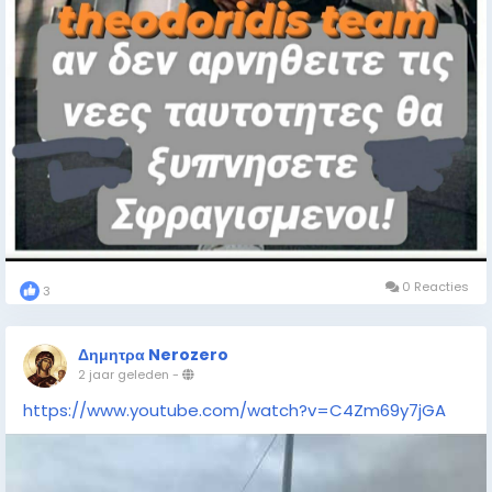
0 Reacties
3
Δημητρα Nerozero
2 jaar geleden
-
https://www.youtube.com/watch?v=C4Zm69y7jGA